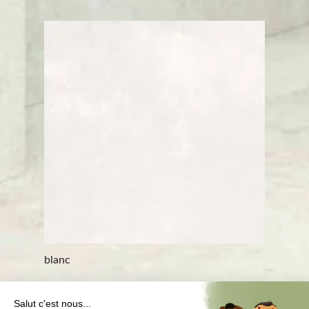
slide
sli
beige